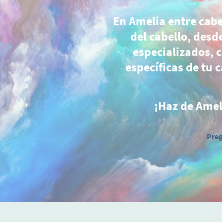
En Amelia entre cab
del cabello, des
especializados, 
específicas de tu 
¡Haz de Ameli
Preg